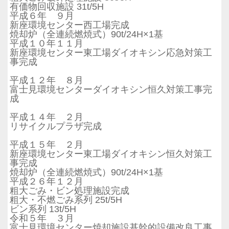
有価物回収施設 31t/5H
平成６年 ９月
新座環境センター西工場完成
焼却炉（全連続燃焼式）90t/24H×1基
平成１０年１１月
新座環境センター東工場ダイオキシン応急対策工
事完成
平成１２年 ８月
富士見環境センターダイオキシン恒久対策工事完
成
平成１４年 ２月
リサイクルプラザ完成
平成１５年 ２月
新座環境センター東工場ダイオキシン恒久対策工
事完成
焼却炉（全連続燃焼式）90t/24H×1基
平成２６年１２月
粗大ごみ・ビン処理施設完成
粗大・不燃ごみ系列 25t/5H
ビン系列 13t/5H
令和５年 ３月
富士見環境センター焼却施設基幹的設備改良工事