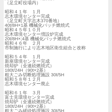
（足立町役場内）
昭和４１年 １月
志木環境センター完成
（足立町大字志木370番地）
40t/8H×1基 機械化バッチ燃焼式
昭和４５年１０月
志木環境センター増設炉完成
20t/8H×;4基 機械化バッチ燃焼式
昭和４６年 ２月
市制施行により志木地区衛生組合と改称
昭和５４年 １月
新座環境センター完成
焼却炉（全連続燃焼式）
180t/24H（90t×2基）
粗大ごみ切断処理施設 30t/5H
昭和５８年１２月
志木環境センター廃止
昭和６１年 ３月
富士見環境センター完成
焼却炉（全連続燃焼式）
180t/24H（90t×2基）
粗大ごみ破砕処理施設 30t/5H