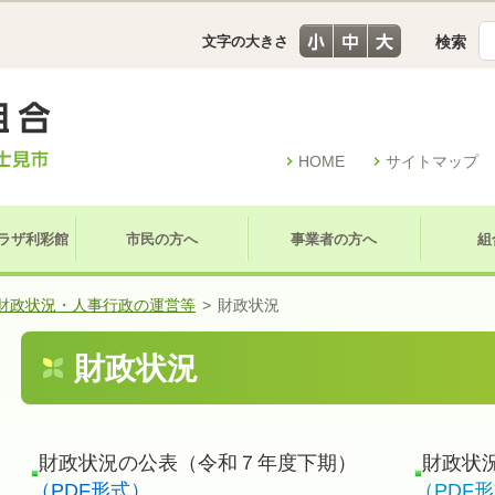
文字の大きさ
検索
HOME
サイトマップ
ラザ利彩館
市民の方へ
事業者の方へ
組
財政状況・人事行政の運営等
>
財政状況
財政状況
財政状況の公表（令和７年度下期）
財政状
（PDF形式）
（PDF