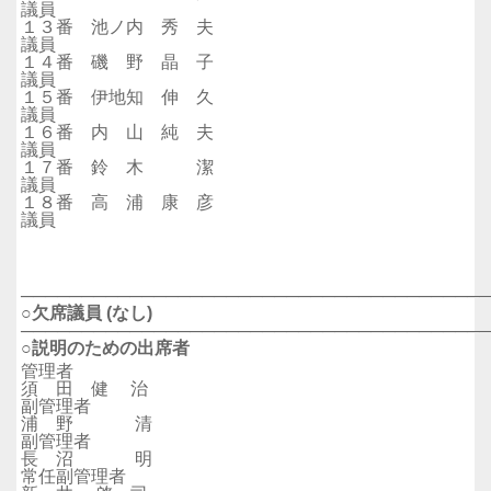
議員
１３番 池ノ内 秀 夫
議員
１４番 磯 野 晶 子
議員
１５番 伊地知 伸 久
議員
１６番 内 山 純 夫
議員
１７番 鈴 木 潔
議員
１８番 高 浦 康 彦
議員
──────────────────────────────────────
○欠席議員 (なし)
──────────────────────────────────────
○説明のための出席者
管理者
須 田 健 治
副管理者
浦 野 清
副管理者
長 沼 明
常任副管理者