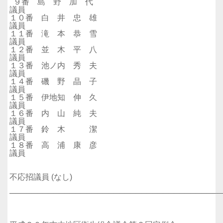
９番 島 野 加 代
議員
１０番 白 井 忠 雄
議員
１１番 滝 本 恭 雪
議員
１２番 並 木 平 八
議員
１３番 池ノ内 秀 夫
議員
１４番 磯 野 晶 子
議員
１５番 伊地知 伸 久
議員
１６番 内 山 純 夫
議員
１７番 鈴 木 潔
議員
１８番 高 浦 康 彦
議員
不応招議員 (なし)
──────────────────────────────────────