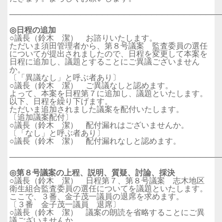
──────────────────────────────────────
◎日程の追加
○議長（鈴木 潔） お諮りいたします。
ただいま須田管理者から、第８号議案 監査委員の選任
についてが提出されましたので、日程を変更して本案を
日程に追加し、議題とすることにご異議ございません
か。
〔「異議なし」と呼ぶ者あり〕
○議長（鈴木 潔） ご異議なしと認めます。
よって、本案を日程第７に追加し、議題といたします。
以下、日程を繰り下げます。
ただいま追加されました議案を配付いたします。
〔追加議案配付〕
○議長（鈴木 潔） 配付漏れはございませんか。
〔「なし」と呼ぶ者あり〕
○議長（鈴木 潔） 配付漏れなしと認めます。
──────────────────────────────────────
◎第８号議案の上程、説明、質疑、討論、採決
○議長（鈴木 潔） 日程第７、第８号議案 志木地区
衛生組合監査委員の選任についてを議題といたします。
ここで、３番、金子茂一議員の退席を求めます。
〔３番 金子茂一議員 退席〕
○議長（鈴木 潔） 議案の朗読を省略することにご異
議ございませんか。