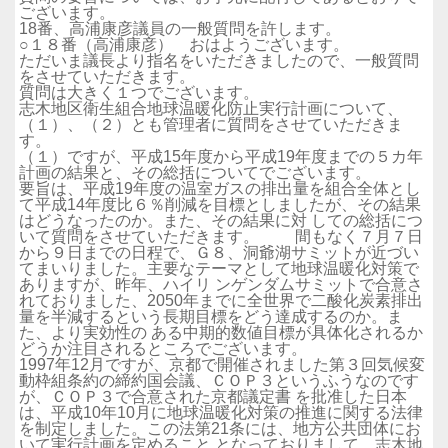
ございます。
18番、高浦康彦議員の一般質問を許します。
○１８番（高浦康彦） おはようございます。
ただいま議長より指名をいただきましたので、一般質問
をさせていただきます。
質問は大きく１つでございます。
志木地区衛生組合地球温暖化防止実行計画について、
（１）、（２）とも管理者に質問をさせていただきま
す。
（１）ですが、平成15年度から平成19年度までの５カ年
計画の結果と、その総括についてでございます。
要旨は、平成19年度の温室ガスの排出量を組合全体とし
て平成14年度比６％削減を目標としましたが、その結果
はどうなったのか。また、その結果に対 しての総括につ
いて質問をさせていただきます。 間もなく７月７日
から９日までの日程で、Ｇ８、洞爺湖サミットが近づい
てまいりました。主要なテーマとして地球温暖化対策で
ありますが、昨年、ハイリ ンゲンダムサミットで合意さ
れておりました、2050年までに全世界で二酸化炭素排出
量を半減するという長期目標をどう達成するのか。ま
た、より実効性の ある中期的数値目標が具体化されるか
どうか注目されるところでございます。
1997年12月ですが、京都で開催されました第３回気候変
動枠組条約の締約国会議、ＣＯＰ３というふうなのです
が、ＣＯＰ３で合意された京都議定書 を批准した日本
は、平成10年10月に地球温暖化対策の推進に関する法律
を制定しました。この法第21条には、地方公共団体にお
いて実行計画を定めること となっておりまして、志木地