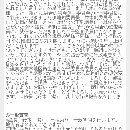
いご紹介がございましたけれども、新たに組合議員にな
られました富士見市の星野議員、また志木市の議員の皆
様、また、新た に組合の議会運営委員会の正副委員長に
ご就任いただきました伊地知委員長、並木副委員長、そ
して委員の皆様、さらには組合の正副議長にご就任をい
ただいた 鈴木議長、嶋野副議長、それから組合の監査委
員にご就任をいただきました金子監査委員におかれまし
ては、これまでの組合議員の皆様と同様、当組合行政の
円 滑な推進にご尽力を賜りますようにお願いを申し上げ
たいと存じます。 さて、さきの定例会以降の動向に
ついてでございますけれども、ごみ処理、順調に推移を
いたしておりますので、今回の議会で特に行政報告をさ
せていただ く点はございません。 なお、今定例会に
提案をさせていただきました議案につきましては、第３
号議案の志木地区衛生組合公平委員会委員の選任につい
てから第７号議案の埼玉県 市町村総合事務組合の規約変
更についてまでの５議案でございます。よろしくご審議
をいただき、ご議決いただきますよう、ご同意をいただ
きますようにお願い を申し上げまして、管理者のあいさ
つとさせていただきます。どうぞよろしくお願いいたし
ます。 ○議長（鈴木 潔） 以上で行政報告を終わりま
す。
──────────────────────────────────────
◎一般質問
○議長（鈴木 潔） 日程第９、一般質問を行います。
通告者は２名でございます。
質問の要旨については、お手元に配付してあるとおりで