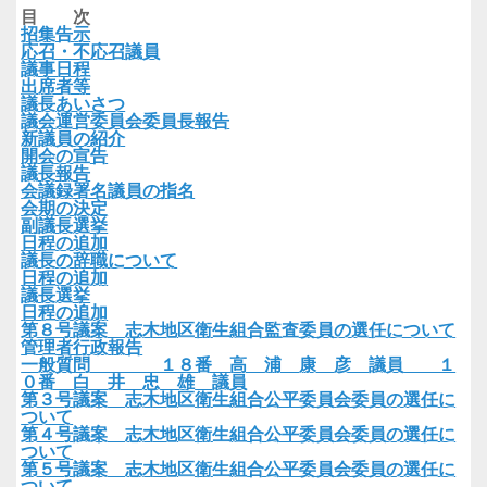
目 次
招集告示
応召・不応召議員
議事日程
出席者等
議長あいさつ
議会運営委員会委員長報告
新議員の紹介
開会の宣告
議長報告
会議録署名議員の指名
会期の決定
副議長選挙
日程の追加
議長の辞職について
日程の追加
議長選挙
日程の追加
第８号議案 志木地区衛生組合監査委員の選任について
管理者行政報告
一般質問 １８番 高 浦 康 彦 議員 １
０番 白 井 忠 雄 議員
第３号議案 志木地区衛生組合公平委員会委員の選任に
ついて
第４号議案 志木地区衛生組合公平委員会委員の選任に
ついて
第５号議案 志木地区衛生組合公平委員会委員の選任に
ついて