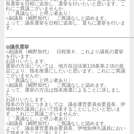
長選挙を日程に追加し、選挙を行いたいと思います。こ
れにご異議ございませんか。
〔「異議なし」と呼ぶ者あり〕
○副議長（嶋野加代） ご異議なしと認めます。
よって、議長選挙を日程に追加し、直ちに選挙を行いま
す。
──────────────────────────────────────
◎議長選挙
○副議長（嶋野加代） 日程第６、これより議長の選挙
を行います。
お諮りいたします。
選挙の方法については、地方自治法第118条第２項の規
定により、指名推選にしたいと思います。これにご異議
ございませんか。
〔「異議なし」と呼ぶ者あり〕
○副議長（嶋野加代） ご異議なしと認めます。
よって、選挙の方法は指名推選によることに決しまし
た。
お諮りいたします。
指名の方法につきましては、議会運営委員会委員長、伊
地知伸久議員において指名することにしたいと思いま
す。これにご異議ございませんか。
〔「異議なし」と呼ぶ者あり〕
○副議長（嶋野加代） ご異議なしと認めます。
よって、議会運営委員会委員長、伊地知伸久議員におい
て指名することに決しました。