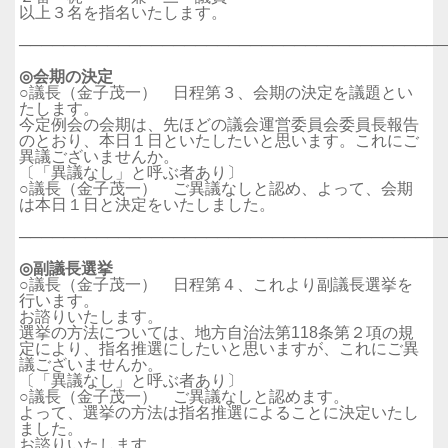
以上３名を指名いたします。
──────────────────────────────────────
◎会期の決定
○議長（金子茂一） 日程第３、会期の決定を議題とい
たします。
今定例会の会期は、先ほどの議会運営委員会委員長報告
のとおり、本日１日といたしたいと思います。これにご
異議ございませんか。
〔「異議なし」と呼ぶ者あり〕
○議長（金子茂一） ご異議なしと認め、よって、会期
は本日１日と決定をいたしました。
──────────────────────────────────────
◎副議長選挙
○議長（金子茂一） 日程第４、これより副議長選挙を
行います。
お諮りいたします。
選挙の方法については、地方自治法第118条第２項の規
定により、指名推選にしたいと思いますが、これにご異
議ございませんか。
〔「異議なし」と呼ぶ者あり〕
○議長（金子茂一） ご異議なしと認めます。
よって、選挙の方法は指名推選によることに決定いたし
ました。
お諮りいたします。