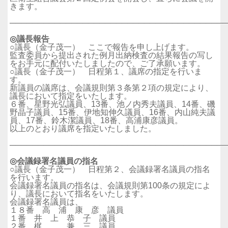
きます。
──────────────────────────────────────
◎議長報告
○議長（金子茂一） ここで報告を申し上げます。
監査委員から提出された例月出納検査の結果報告の写し
をお手元に配付いたしましたので、ご了承願います。
○議長（金子茂一） 日程第１、議席の指定を行いま
す。
新議員の議席は、会議規則第３条第２項の規定により、
議長において指定をいたします。
６番、星野光弘議員、13番、池ノ内秀夫議員、14番、磯
野晶子議員、15番、伊地知伸久議員、16番、内山純夫議
員、17番、鈴木潔議員、18番、高浦康彦議員。
以上のとおり議席を指定いたしました。
──────────────────────────────────────
◎会議録署名議員の指名
○議長（金子茂一） 日程第２、会議録署名議員の指名
を行います。
会議録署名議員の指名は、会議規則第100条の規定によ
り、議長において指名をいたします。
会議録署名議員は、
１８番 高 浦 康 彦 議員
１番 井 上 恭 子 議員
２番 梶 兼 三 議員