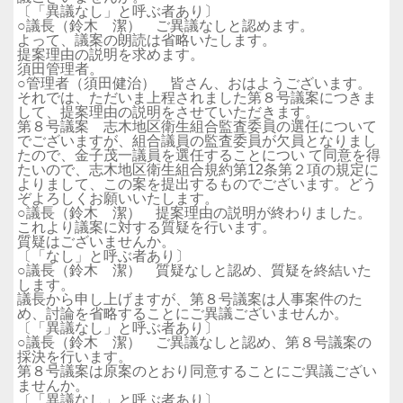
〔「異議なし」と呼ぶ者あり〕
○議長（鈴木 潔） ご異議なしと認めます。
よって、議案の朗読は省略いたします。
提案理由の説明を求めます。
須田管理者。
○管理者（須田健治） 皆さん、おはようございます。
それでは、ただいま上程されました第８号議案につきま
して、提案理由の説明をさせていただきます。
第８号議案 志木地区衛生組合監査委員の選任について
でございますが、組合議員の監査委員が欠員となりまし
たので、金子茂一議員を選任することについ て同意を得
たいので、志木地区衛生組合規約第12条第２項の規定に
よりまして、この案を提出するものでございます。どう
ぞよろしくお願いいたします。
○議長（鈴木 潔） 提案理由の説明が終わりました。
これより議案に対する質疑を行います。
質疑はございませんか。
〔「なし」と呼ぶ者あり〕
○議長（鈴木 潔） 質疑なしと認め、質疑を終結いた
します。
議長から申し上げますが、第８号議案は人事案件のた
め、討論を省略することにご異議ございませんか。
〔「異議なし」と呼ぶ者あり〕
○議長（鈴木 潔） ご異議なしと認め、第８号議案の
採決を行います。
第８号議案は原案のとおり同意することにご異議ござい
ませんか。
〔「異議なし」と呼ぶ者あり〕