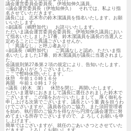
議会運営委員会委員長、伊地知伸久議員。
○議会運営委員長（伊地知伸久） それでは、私より指
名させていただきます。
議長には、志木市の鈴木潔議員を指名いたします。お願
いいたします。
○副議長（嶋野加代） お諮りいたします。
ただいま議会運営委員会委員長、伊地知伸久議員におい
て指名いたしました17番、鈴木潔議員を議長の当選人と
定めることにご異議ございませんか。
〔「異議なし」と呼ぶ者あり〕
○副議長（嶋野加代） ご異議なしと認め、ただいま指
名いたしました17番、鈴木潔議員が議長に当選されまし
た。
会議規則第27条第２項の規定により、告知いたします。
ご協力ありがとうございました。
ここで暫時休憩いたします。
休憩 午前１０時１６分
再開 午前１０時１７分
○議長（鈴木 潔） 休憩を閉じ、再開いたします。
ただいま選挙におきまして議長に選任されました鈴木で
ございます。この場をおかりいたしまして、厚く御礼を
申し上げる次第でございます。議長という重 責を担うわ
けでございますが、議員各位のご協力、また須田管理者
を始め、執行部のご協力を得ながら円滑な議会運営に努
めてまいる所存でございますので、よ ろしくお願いを申
し上げます。
簡単ではございますが、就任のごあいさつとさせていた
だきます。よろしくお願いします。