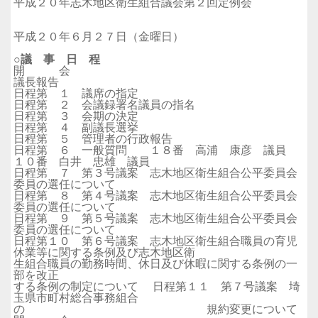
平成２０年志木地区衛生組合議会第２回定例会
平成２０年６月２７日（金曜日）
○議 事 日 程
開 会
議長報告
日程第 １ 議席の指定
日程第 ２ 会議録署名議員の指名
日程第 ３ 会期の決定
日程第 ４ 副議長選挙
日程第 ５ 管理者の行政報告
日程第 ６ 一般質問 １８番 高浦 康彦 議員
１０番 白井 忠雄 議員
日程第 ７ 第３号議案 志木地区衛生組合公平委員会
委員の選任について
日程第 ８ 第４号議案 志木地区衛生組合公平委員会
委員の選任について
日程第 ９ 第５号議案 志木地区衛生組合公平委員会
委員の選任について
日程第１０ 第６号議案 志木地区衛生組合職員の育児
休業等に関する条例及び志木地区衛
生組合職員の勤務時間、休日及び休暇に関する条例の一
部を改正
する条例の制定について 日程第１１ 第７号議案 埼
玉県市町村総合事務組合
の 規約変更について