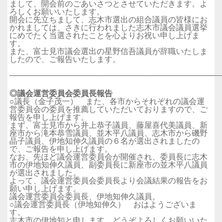
まして、開会前のごあいさつとさせていただきます。よ
ろしくお願いいたします。
開会に先立ちまして、志木市選出の組合議員の皆様にお
かれましては、さきに行われました志木市議会議員選挙
にめでたく当選されたことを心よりお祝い申し上げま
す。
また、富士見市議会選出の星野信吾議員が辞職いたしま
したので、ご報告いたします。
──────────────────────────────────────
◎議会運営委員会委員長報告
○議長（金子茂一） また、各市からそれぞれの議会運
営委員会の委員を推薦していただいておりますので、ご
報告を申し上げます。
まず、富士見市から井上恭子議員、藤屋喜代美議員、新
座市から滝本恭雪議員、並木平八議員、志木市から磯野
晶子議員、伊地知伸久議員の６名が選出されましたの
で、ご報告を申し上げます。
なお、先ほど議会運営委員会が開催され、委員長に志木
市の伊地知伸久議員、副委員長に新座市の並木平八議員
が選出されました。
よって、議会運営委員会委員長より会議結果の報告をお
願い申し上げます。
議会運営委員会委員長、伊地知伸久議員。
○議会運営委員長（伊地知伸久） おはようございま
す。
志木市の伊地知と申します。どうぞよろしくお願いいた