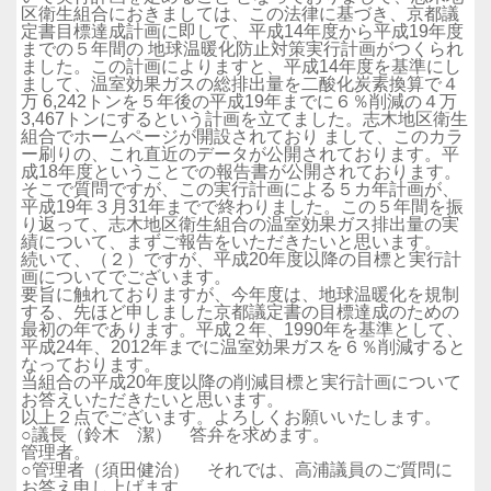
区衛生組合におきましては、この法律に基づき、京都議
定書目標達成計画に即して、平成14年度から平成19年度
までの５年間の 地球温暖化防止対策実行計画がつくられ
ました。この計画によりますと、平成14年度を基準にし
まして、温室効果ガスの総排出量を二酸化炭素換算で４
万 6,242トンを５年後の平成19年までに６％削減の４万
3,467トンにするという計画を立てました。志木地区衛生
組合でホームページが開設されており まして、このカラ
ー刷りの、これ直近のデータが公開されております。平
成18年度ということでの報告書が公開されております。
そこで質問ですが、この実行計画による５カ年計画が、
平成19年３月31年までで終わりました。この５年間を振
り返って、志木地区衛生組合の温室効果ガス排出量の実
績について、まずご報告をいただきたいと思います。
続いて、（２）ですが、平成20年度以降の目標と実行計
画についてでございます。
要旨に触れておりますが、今年度は、地球温暖化を規制
する、先ほど申しました京都議定書の目標達成のための
最初の年であります。平成２年、1990年を基準として、
平成24年、2012年までに温室効果ガスを６％削減すると
なっております。
当組合の平成20年度以降の削減目標と実行計画について
お答えいただきたいと思います。
以上２点でございます。よろしくお願いいたします。
○議長（鈴木 潔） 答弁を求めます。
管理者。
○管理者（須田健治） それでは、高浦議員のご質問に
お答え申し上げます。