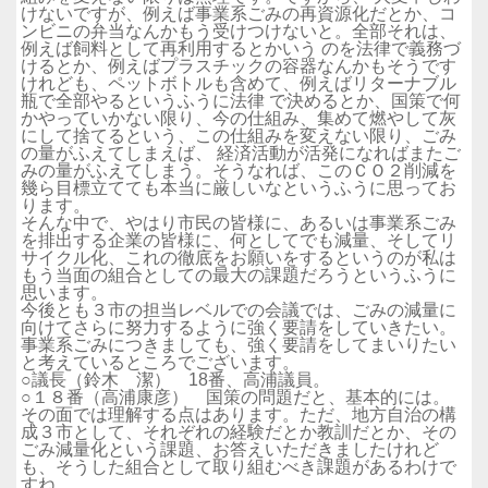
けないですが、例えば事業系ごみの再資源化だとか、コ
ンビニの弁当なんかもう受けつけないと。全部それは、
例えば飼料として再利用するとかいう のを法律で義務づ
けるとか、例えばプラスチックの容器なんかもそうです
けれども、ペットボトルも含めて、例えばリターナブル
瓶で全部やるというふうに法律 で決めるとか、国策で何
かやっていかない限り、今の仕組み、集めて燃やして灰
にして捨てるという、この仕組みを変えない限り、ごみ
の量がふえてしまえば、 経済活動が活発になればまたご
みの量がふえてしまう。そうなれば、このＣＯ２削減を
幾ら目標立てても本当に厳しいなというふうに思ってお
ります。
そんな中で、やはり市民の皆様に、あるいは事業系ごみ
を排出する企業の皆様に、何としてでも減量、そしてリ
サイクル化、これの徹底をお願いをするというのが私は
もう当面の組合としての最大の課題だろうというふうに
思います。
今後とも３市の担当レベルでの会議では、ごみの減量に
向けてさらに努力するように強く要請をしていきたい。
事業系ごみにつきましても、強く要請をしてまいりたい
と考えているところでございます。
○議長（鈴木 潔） 18番、高浦議員。
○１８番（高浦康彦） 国策の問題だと、基本的には。
その面では理解する点はあります。ただ、地方自治の構
成３市として、それぞれの経験だとか教訓だとか、その
ごみ減量化という課題、お答えいただきましたけれど
も、そうした組合として取り組むべき課題があるわけで
すね。