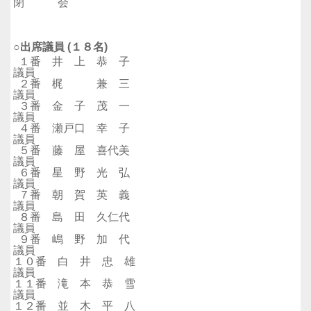
閉 会
○出席議員 (１８名)
１番 井 上 恭 子
議員
２番 梶 兼 三
議員
３番 金 子 茂 一
議員
４番 瀬戸口 幸 子
議員
５番 藤 屋 喜代美
議員
６番 星 野 光 弘
議員
７番 朝 賀 英 義
議員
８番 島 田 久仁代
議員
９番 嶋 野 加 代
議員
１０番 白 井 忠 雄
議員
１１番 滝 本 恭 雪
議員
１２番 並 木 平 八