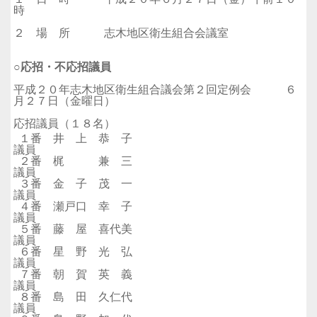
時
２ 場 所 志木地区衛生組合会議室
○応招・不応招議員
平成２０年志木地区衛生組合議会第２回定例会 ６
月２７日（金曜日）
応招議員（１８名）
１番 井 上 恭 子
議員
２番 梶 兼 三
議員
３番 金 子 茂 一
議員
４番 瀬戸口 幸 子
議員
５番 藤 屋 喜代美
議員
６番 星 野 光 弘
議員
７番 朝 賀 英 義
議員
８番 島 田 久仁代
議員