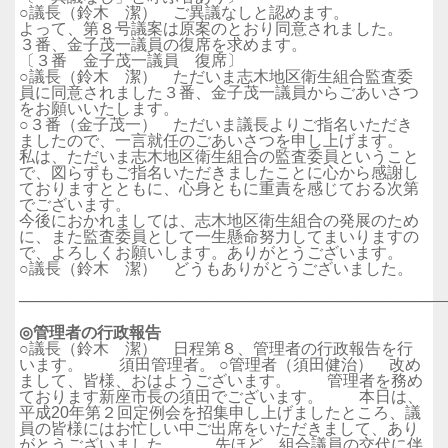
○議長（鈴木 潔） ご異議なしと認めます。
よって、第８号議案は原案のとおり同意されました。
３番、金子茂一議員の復席を求めます。
〔３番 金子茂一議員 復席〕
○議長（鈴木 潔） ただいま志木地区衛生組合監査委
員に同意されました３番、金子茂一議員からごあいさつ
をお願いいたします。
○３番（金子茂一） ただいま議長よりご指名いただき
ましたので、一言就任のごあいさつを申し上げます。
私は、ただいま志木地区衛生組合の監査委員ということ
で、図らずもご指名いただきましたことに心から感謝し
ておりますとともに、心身ともに重責を感じておる次第
でございます。
今後におかれましては、志木地区衛生組合の発展のため
に、また監査委員として一生懸命努力してまいりますの
で、よろしくお願いします。ありがとうございます。
○議長（鈴木 潔） どうもありがとうございました。
──────────────────────────────────────
◎管理者の行政報告
○議長（鈴木 潔） 日程第８、管理者の行政報告を行
います。 須田管理者。 ○管理者（須田健治） 改め
まして、皆様、おはようございます。 管理者を務め
ております新座市長の須田でございます。 本日は、
平成20年第２回定例会を招集申し上げましたところ、議
員の皆様にはお忙しい中ご出席をいただきまして、あり
がとうございました。 先ほど、組合議員の交代に伴