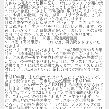
てさらに構成市と連携を図り、 特にプラスチック類の焼
却による要因が大きいということもございますので、そ
の分別の徹底につきまして積極的に取り組んでまいりた
い。水切りの徹底、分 別、減量、リサイクル化、さらに
努力をさせていただきたいと考えております。
目標達成ができない状況にございまして、この点につい
ては管理者としておわびを申し上げたいと思います。今
後、しっかりとした目標設定をいたしまして、その目標
に向けて努力をしてまいりたいと考えております。
○議長（鈴木 潔） 18番、高浦康彦議員。
○１８番（高浦康彦） それでは、再質問をさせていた
だきます。
ただいまご答弁いただきまして、平成19年度末の５カ年
計画、目標達成は難しいというご報告でございました。
手元にあるデータでの平成18年度実行計画の報告書にお
いても、今報告にありましたように、プラス1.4％という
結果でまことに残念な結果であります。マイナス６％に
対してプラス1.4％という、逆転方向での報告でありま
す。
平成19年度、まだ集計中だということでございますが、
きょう配付された「三市別ごみ処理量（平成19年
度）」、これのデータも３月31日までの状況 が示されて
おります。確かにこれを見ますと、可燃ごみの削減とい
う点ではマイナス2.3％ということで減少傾向がありま
す。これは一定の評価をされるとこ ろであります。た
だ、先ほどのご答弁の中で、プラスチックが増加をして
いると。この報告書の８ページでは、プラスチックの処
理量が前年度比で3.36％ふ えているということで、これ