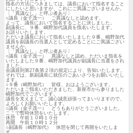
指名の方法につきましては、議長において指名すること
にしたいと思いますが、これにご異議ございませんか。
〔「異議なし」と呼ぶ者あり〕
○議長（金子茂一） ご異議なしと認めます。
よって、議長において指名することに決しました。
副議長に、９番、嶋野加代議員を指名いたします。
お諮りいたします。
ただいま議長において指名いたしました９番、嶋野加代
議員を副議長の当選人として定めることにご異議ござい
ませんか。
〔「異議なし」と呼ぶ者あり〕
○議長（金子茂一） 異議なしと認め、ただいま指名を
いたしました９番、嶋野加代議員が副議長に当選をされ
ました。
会議規則第27条第２項の規定により、告知いたします。
それでは、新副議長に就任のごあいさつをお願いいたし
ます。
○９番（嶋野加代） 皆様、おはようございます。
ただいまご指名いただきました、新座市から参りました
嶋野加代でございます。
議長を支えまして、誠心誠意頑張ってまいりますので、
よろしくお願いいたします。
○議長（金子茂一） どうもありがとうございました。
ここで暫時休憩をいたします。
休憩 午前１０時１０分
再開 午前１０時１２分
○副議長（嶋野加代） 休憩を閉じて再開をいたしま
す。