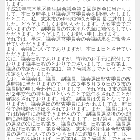
します。
平成20年志木地区衛生組合議会第２回定例会に当たりま
して、本日９時半より議会運営委員会を開催いたしまし
たところ、私、志木市の伊地知伸久が委員 長に就任しま
した。どうぞよろしくお願いいたします。大変重責でご
ざいますので、副委員長の並木平八先輩に補佐をしてい
ただきます。どうぞよろしくお願い 申し上げます。
それでは、早速、議会運営委員会の会議結果をご報告さ
せていただきます。
まず、会期についてでありますが、本日１日とさせてい
ただきました。
次に、議会日程でありますが、皆様のお手元に配付して
おります議事日程のとおりでございまして、日程第１、
議席の指定から日程第11、第７号議案までということで
決定をいたしました。
なお、今議会は、議長、副議長、議会選出監査委員の改
選時期に当たりますので、平成３年５月３０日の３市の
議長間の申し合わせによりまして、それぞれ ３市の議長
が２年交代の持ち回りということで就任をされることが
確認をされております。現在、副議長は欠員となってお
りますが、議会選出の監査委員におか れましては、昨日
付で辞職願が提出をされております。また、議長におい
ては閉会中に辞職できませんので、副議長選挙後の休憩
時に辞職願を提出をいただきま して、日程第４、副議長
の選挙の次に日程第５、議長の辞職、日程第６、議長選
挙及び日程第７、第８号議案 志木地区衛生組合監査委
員の選任についての３つ を日程に追加をしまして、以
下、日程を繰り下げ、日程第14、第７号議案までとさせ