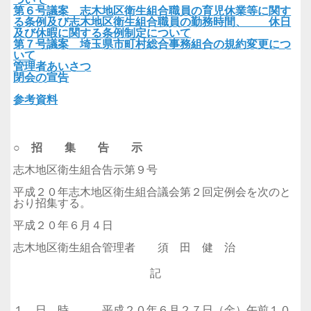
第６号議案 志木地区衛生組合職員の育児休業等に関す
る条例及び志木地区衛生組合職員の勤務時間、 休日
及び休暇に関する条例制定について
第７号議案 埼玉県市町村総合事務組合の規約変更につ
いて
管理者あいさつ
閉会の宣告
参考資料
○ 招 集 告 示
志木地区衛生組合告示第９号
平成２０年志木地区衛生組合議会第２回定例会を次のと
おり招集する。
平成２０年６月４日
志木地区衛生組合管理者 須 田 健 治
記
１ 日 時 平成２０年６月２７日（金）午前１０