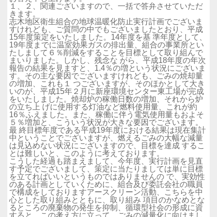
１、２、関連ございますので、一括で答弁させていただ
きます。
志木地区衛生組合の地球温暖化防止実行計画でございま
すけれども、ご質問の中でもございましたとおり、平成
15年度策定をいたしました。14年度を基 準年度として、
19年度までに温室効果ガスの排出量、組合の事業所とい
たしまして６％削減をすることを目標として取り組んで
まいりました。しかし、残念な がら、平成18年度の年次
報告の結果を見ますと、1.4％の増という状況にございま
す。その主な要因でございますけれども、ごみの焼却量
の増加、これも１ つございますが、そのほかとして大き
いのが、平成15年２月に新座環境センター東工場が完成
をいたしました。焼却炉の稼働日数の増加、それから炉
の立ち上 げに使用する灯油など燃料使用量、これが約
16％ふえました。また、稼働に伴う電気使用量もおよそ
５％増加と、こういう状況が大きな要因でございます。
最 終目標年度である平成19年度における結果は現在集計
中ということでございますが、燃えるごみの大幅な減量
は見込めない状況にございますので、目標を達成 するこ
とは難しいと、このように考えております。
こうした経過も踏まえまして、今年度、実行計画を見直
す予定でございまして、策定に当たりましては単に目標
を立てればいいというものではありませんの で、実効性
のある計画としていくために、組合及び委託会社の職員
で構成をしておりますアースクリーン活動、こちらを中
心とした取り組みとともに、取り組み 項目のかなめとな
るところの廃棄物の発生を抑制、循環型社会の形成に資
すると、この考え方に立って、ごみの減量化に向けまし