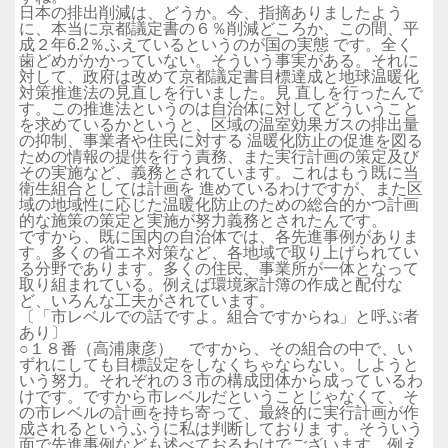
日本の排出削減は、どうか。今、指摘ありましたよう
に、本当に京都議定書の６％削減どころか、この間、平
成２年6.2％ふえているというのが国の実態 です。全く
歯どめがかかっていない。そういう事実がある。それに
対して、政府は改めて京都議定書目標達成と地球温暖化
対策推進法の見直しを行いました。見 直しを行ったんで
す。この推進法というのは自治体に対してどういうこと
を求めているかというと、区域の温室効果ガスの排出量
の抑制、事業者や住民に対する 温暖化防止の促進を図る
ための情報の提供を行う責務、また実行計画の策定及び
その実施など、義務とされています。これはもう既に当
衛生組合としては計画を 進めているわけですが、また区
域の地域性に応じた温暖化防止のための総合的かつ計画
的な施策の策定と実施が努力義務とされたんです。
ですから、既に国内の自治体では、各先進事例がありま
す。多くの省エネ対策など、各地域で取り上げられてい
る分野であります。多くの住民、事業所が一体となって
取り組まれている。例えば環境家計簿の作成と配付な
ど、いろんな工夫がされています。
〔「市レベルでの話ですよ。組合ですからね」と呼ぶ者
あり〕
○１８番（高浦康彦） ですから、その組合の中で、い
ずれにしても目標設定をしなくちゃならない。しようと
いう努力。それぞれの３市の構成団体から成って いるわ
けです。ですから市レベルだということじゃなくて、そ
の市レベルの計画を持ち寄って、最終的に実行計画が作
成されるというふうに私は判断しておりま す。そういう
面で先進事例なども述べておるわけでございます。例え