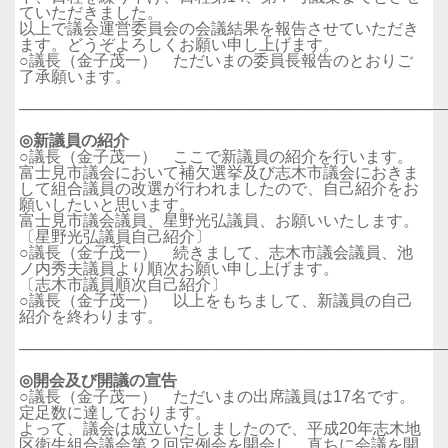
ていただきました。
以上で議会運営委員会の会議結果を報告させていただき
ます。どうぞよろしくお願い申し上げます。
○議長（金子茂一） ただいまの委員長報告のとおりご
了承願います。
──────────────────────────────────────
◎新議員の紹介
○議長（金子茂一） ここで新議員の紹介を行います。
富士見市議会において補欠選挙及び志木市議会におきま
して組合議員の改選が行われましたので、自己紹介をお
願いしたいと思います。
富士見市議会議員、星野光弘議員、お願いいたします。
〔星野光弘議員自己紹介〕
○議長（金子茂一） 続きまして、志木市議会議員、池
ノ内秀夫議員より順次お願い申し上げます。
〔志木市議員順次自己紹介〕
○議長（金子茂一） 以上をもちまして、新議員の自己
紹介を終わります。
──────────────────────────────────────
◎開会及び開議の宣告
○議長（金子茂一） ただいまの出席議員は17名です。
定足数に達しております。
よって、議会は成立いたしましたので、平成20年志木地
区衛生組合議会第２回定例会を開会し、直ちに会議を開