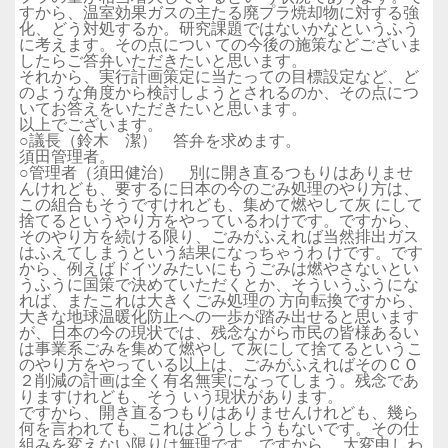
すから、温室効果ガスの主たる廃プラ焼却物に対する強
化、どう対処するか。研究課題ではないかなというふう
に考えます。その点につい ての今後の施策などございま
したらご答弁いただきたいと思います。
それから、実行計画策定に当たっての目標設定など、ど
のような角度から検討しようとされるのか、その点につ
いてお答えをいただきたいと思います。
以上でございます。
○議長（鈴木 潔） 答弁を求めます。
須田管理者。
○管理者（須田健治） 別に開き直るつもりはありませ
んけれども、要するに日本の今のごみ処理のやり方は、
この組合もそうですけれども、集めて燃やして灰 にして
捨てるというやり方をやっているわけです。ですから、
そのやり方を続ける限り、ごみがふえれば当然排出ガス
はふえてしまうという結果になっちゃうわ けです。です
から、例えばドイツみたいにもうごみは燃やさないとい
うふうに国策で決めていただくとか、そういうふうにな
れば、またこれは大きくごみ処理の 方向転換ですから、
大きな地球温暖化防止への一歩が踏み出せると思います
が、日本の今の現状では、残念ながら市民の皆様あるい
は事業系ごみを集めて燃やし て灰にして捨てるというこ
のやり方をやっている以上は、ごみがふえればそのＣＯ
２削減の計画は全く有名無実になってしまう。残念であ
りますけれども、そう いう現状があります。
ですから、開き直るつもりはありませんけれども、幾ら
何を言われても、これはどうしようもないです。その仕
組みを変えない限りは無理です。ですから、 大変申しわ