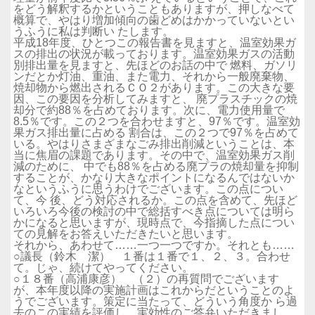
をどう解釈するかということもありますが、押しなべて
概算で、やはり増加傾向の歯どめはかかっていないとい
うふうに私は判断い たします。
平成18年度、ひとつこの報告書を見ますと、温室効果ガ
スの排出の状況が載っております。温室効果ガスの活動
別排出量を見ますと、先ほどのお話の中で 燃料、ガソリ
ンだとか灯油、重油、また電力、それから一般廃棄物、
焼却物から燃出されるＣＯ２があります。この大きな要
因、この要因を分析してみますと、 廃プラスチックの焼
却分で約88％を占めております。次に、電力使用量で
8.5％です。この２つを合わせますと、97％です。温室効
果ガス排出量に占める 割合は、この２つで97％を占めて
いる。やはりさまざまなごみ排出削減ということは、本
当に焦眉の課題であります。その中で、温室効果ガス削
減のために、 中でも88％を占める廃プラの焼却量を抑制
することが、かなり大きなポイントになるんではないか
なというふうに思うわけでございます。この点につい
て、今 後、どう対応されるか。この点を含めて、先ほど
いろいろ今後の検討の中で総括すべき点については明ら
かになると思いますが、現時点で、今指摘した点につい
ての見解をお答えいただきたいと思います。
それから、あわせて……一つ一つですか。それとも……
○議長（鈴木 潔） １番は１番で１、２、３。合わせ
て。じゃ、続けてやってください。
○１８番（高浦康彦） （２）の再質問でございます
が、本年度以降の実施計画はこれからだということのよ
うでございます。策定に当たって、どういう角度か ら過
去のこの実績を評価し、実効性のご答弁いただきまし