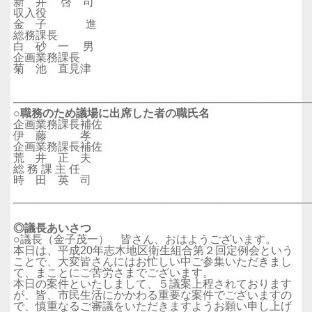
新 井 啓 司
収入役
金 子 進
総務課長
白 砂 一 男
企画業務課長
菊 池 直見津
──────────────────────────────────────
○職務のため議場に出席した者の職氏名
企画業務課長補佐
伊 藤 孝
企画業務課長補佐
荒 井 正 夫
総 務 課 主 任
時 田 英 司
──────────────────────────────────────
◎議長あいさつ
○議長（金子茂一） 皆さん、おはようございます。
本日は、平成20年志木地区衛生組合第２回定例会という
ことで、大変皆さんにはお忙しい中ご参集いただきまし
て、まことにご苦労さまでございます。
本日の案件といたしまして、５議案上程されております
が、皆、市民生活にかかわる重要な案件でございますの
で、慎重なるご審議をいただきますようお願い申し上げ