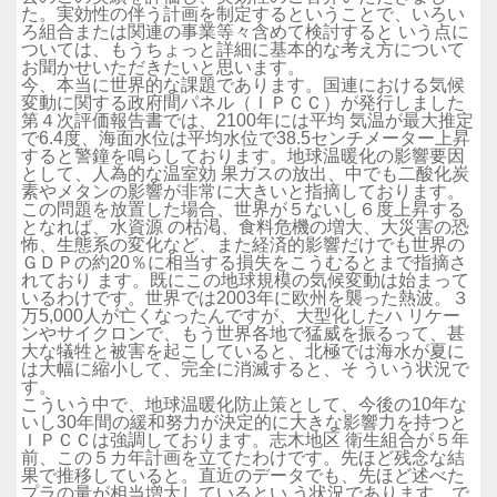
た。実効性の伴う計画を制定するということで、いろい
ろ組合または関連の事業等々含めて検討すると いう点に
ついては、もうちょっと詳細に基本的な考え方について
お聞かせいただきたいと思います。
今、本当に世界的な課題であります。国連における気候
変動に関する政府間パネル（ＩＰＣＣ）が発行しました
第４次評価報告書では、2100年には平均 気温が最大推定
で6.4度、海面水位は平均水位で38.5センチメーター上昇
すると警鐘を鳴らしております。地球温暖化の影響要因
として、人為的な温室効 果ガスの放出、中でも二酸化炭
素やメタンの影響が非常に大きいと指摘しております。
この問題を放置した場合、世界が５ないし６度上昇する
となれば、水資源 の枯渇、食料危機の増大、大災害の恐
怖、生態系の変化など、また経済的影響だけでも世界の
ＧＤＰの約20％に相当する損失をこうむるとまで指摘さ
れており ます。既にこの地球規模の気候変動は始まって
いるわけです。世界では2003年に欧州を襲った熱波。３
万5,000人が亡くなったんですが、大型化したハ リケー
ンやサイクロンで、もう世界各地で猛威を振るって、甚
大な犠牲と被害を起こしていると、北極では海水が夏に
は大幅に縮小して、完全に消滅すると、そ ういう状況で
す。
こういう中で、地球温暖化防止策として、今後の10年な
いし30年間の緩和努力が決定的に大きな影響力を持つと
ＩＰＣＣは強調しております。志木地区 衛生組合が５年
前、この５カ年計画を立てたわけです。先ほど残念な結
果で推移していると。直近のデータでも、先ほど述べた
プラの量が相当増大しているとい う状況であります。で