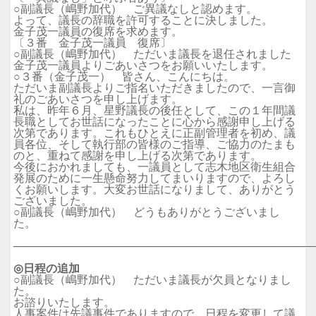
○副議長（嶋野加代） ご異議なしと認めます。
よって、議長の辞職を許可することに決しました。
金子茂一議員の復席を求めます。
〔３番 金子茂一議員 復席〕
○副議長（嶋野加代） ただいま議長を退任されました
金子茂一議員よりごあいさつをお願いいたします。
○３番（金子茂一） 皆さん、こんにちは。
ただいま副議長よりご指名いただきましたので、一言御
礼のごあいさつを申し上げます。
私は、昨年６月、星野議長の後任として、この１年間議
長職としてお世話になったことに心から感謝申し上げる
次第であります。これもひとえに正副管理者を初め、議
員各位、そして執行部の皆様のご指導、ご協力のたまも
のと、重ねて感謝を申し上げる次第であります。
今後におかれましても、一議員として志木地区衛生組合
発展のために一生懸命努力してまいりますので、よろし
くお願いします。大変お世話になりまして、ありがとう
ございました。
○副議長（嶋野加代） どうもありがとうございまし
た。
──────────────────────────────────────
◎日程の追加
○副議長（嶋野加代） ただいま議長が欠員となりまし
た。
お諮りいたします。
人事案件は先議事件でありますので、日程を変更して議