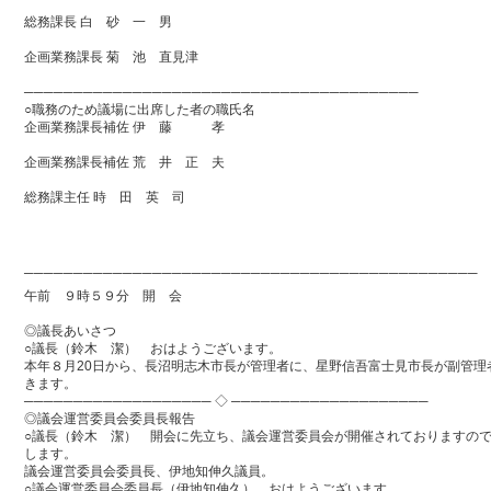
総務課長 白 砂 一 男
企画業務課長 菊 池 直見津
────────────────────────────────────────
○職務のため議場に出席した者の職氏名
企画業務課長補佐 伊 藤 孝
企画業務課長補佐 荒 井 正 夫
総務課主任 時 田 英 司
──────────────────────────────────────────────
午前 ９時５９分 開 会
◎議長あいさつ
○議長（鈴木 潔） おはようございます。
本年８月20日から、長沼明志木市長が管理者に、星野信吾富士見市長が副管
きます。
─────────────────── ◇ ────────────────────
◎議会運営委員会委員長報告
○議長（鈴木 潔） 開会に先立ち、議会運営委員会が開催されておりますの
します。
議会運営委員会委員長、伊地知伸久議員。
○議会運営委員会委員長（伊地知伸久） おはようございます。