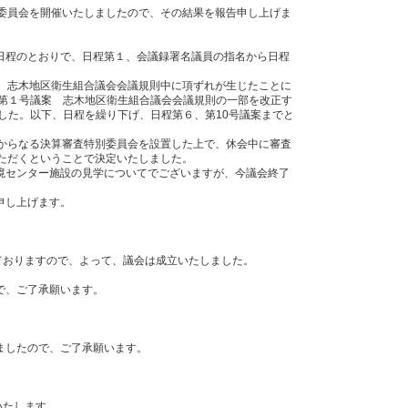
営委員会を開催いたしましたので、その結果を報告申し上げま
日程のとおりで、日程第１、会議録署名議員の指名から日程
て、志木地区衛生組合議会会議規則中に項ずれが生じたことに
議第１号議案 志木地区衛生組合議会会議規則の一部を改正す
した。以下、日程を繰り下げ、日程第６、第10号議案までと
名からなる決算審査特別委員会を設置した上で、休会中に審査
ただくということで決定いたしました。
境センター施設の見学についてでございますが、今議会終了
申し上げます。
。
ておりますので、よって、議会は成立いたしました。
。
で、ご了承願います。
ましたので、ご了承願います。
いたします。