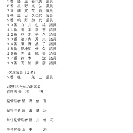
５番 藤 屋 喜代美 議員
６番 星 野 光 弘 議員
７番 朝 賀 英 義 議員
８番 島 田 久仁代 議員
９番 嶋 野 加 代 議員
１０番 白 井 忠 雄 議員
１１番 滝 本 恭 雪 議員
１２番 並 木 平 八 議員
１３番 池ノ内 秀 夫 議員
１４番 磯 野 晶 子 議員
１５番 伊地知 伸 久 議員
１６番 内 山 純 夫 議員
１７番 鈴 木 潔 議員
１８番 高 浦 康 彦 議員
────────────────────────────────────────
○欠席議員（１名）
２番 梶 兼 三 議員
────────────────────────────────────────
○説明のための出席者
管理者 長 沼 明
副管理者 星 野 信 吾
副管理者 須 田 健 治
常任副管理者 新 井 啓 司
事務局長 山 中 満