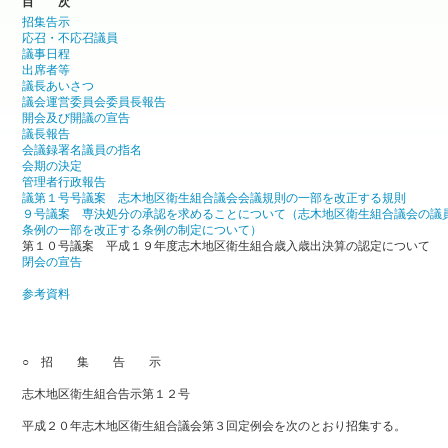
目 次
招集告示
応召・不応召議員
議事日程
出席者等
議長あいさつ
議会運営委員会委員長報告
開会及び開議の宣告
議長報告
会議録署名議員の指名
会期の決定
管理者行政報告
議第１号号議案 志木地区衛生組合議会会議規則の一部を改正する規則
９号議案 専決処分の承認を求めることについて（志木地区衛生組合議会の議
条例の一部を改正する条例の制定について）
第１０号議案 平成１９年度志木地区衛生組合歳入歳出決算の認定について
閉会の宣告
参考資料
○ 招 集 告 示
志木地区衛生組合告示第１２号
平成２０年志木地区衛生組合議会第３回定例会を次のとおり招集する。