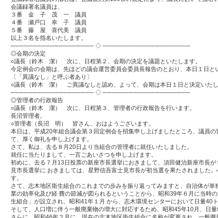
会議録署名議員は、
３番 金 子 茂 一 議員
４番 瀬戸口 幸 子 議員
５番 藤 屋 喜代美 議員
以上３名を指名いたします。
─────────────────── ◇ ────────────────────
◎会期の決定
○議長（鈴木 潔） 次に、日程第２、会期の決定を議題といたします。
今定例会の会期は、先ほどの議会運営委員会委員長報告のとおり、本日１日と
〔「異議なし」と呼ぶ者あり〕
○議長（鈴木 潔） ご異議なしと認め、よって、会期は本日１日と決定いた
─────────────────── ◇ ────────────────────
◎管理者の行政報告
○議長（鈴木 潔） 次に、日程第３、管理者の行政報告を行います。
長沼管理者。
○管理者（長沼 明） 皆さん、おはようございます。
本日は、平成20年組合議会第３回定例会を招集申し上げましたところ、議員
て、厚く御礼を申し上げます。
さて、私は、去る８月20日より当組合の管理者に就任いたしました。
就任に当たりまして、一言ごあいさつを申し上げます。
初めに、去る７月13日投票の新座市長選挙におきまして、須田健治新座市長が
見市長選挙に おきましては、星野信吾富士見市長が初当選を果たされました
す。
さて、志木地区衛生組合のこれまでの歩みを振り返ってみますと、自治体が単
業の効率化及び経 費の節減が図られるということから、昭和39年６月に当時
生組合」が設立され、昭和41年１月 から、志木環境センターにおいて日量4
そして、人口増に伴う一般廃棄物の増大に対応するため、昭和45年10月、日量
さらに、昭和46年２月に、現在の志木地区衛生組合に名称が変更され、一般廃棄