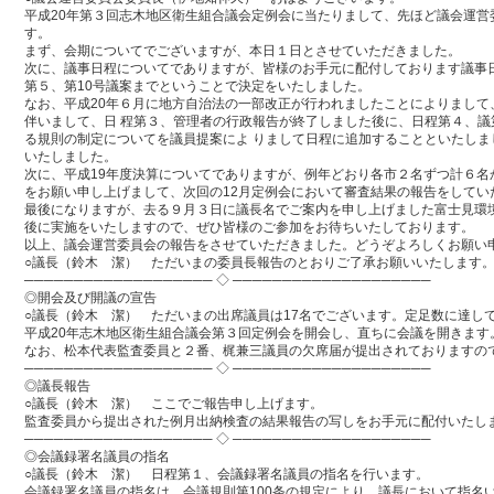
平成20年第３回志木地区衛生組合議会定例会に当たりまして、先ほど議会運
す。
まず、会期についてでございますが、本日１日とさせていただきました。
次に、議事日程についてでありますが、皆様のお手元に配付しております議事
第５、第10号議案までということで決定をいたしました。
なお、平成20年６月に地方自治法の一部改正が行われましたことによりまし
伴いまして、日 程第３、管理者の行政報告が終了しました後に、日程第４、
る規則の制定についてを議員提案によ りまして日程に追加することといたしま
いたしました。
次に、平成19年度決算についてでありますが、例年どおり各市２名ずつ計６
をお願い申し上げまして、次回の12月定例会において審査結果の報告をしてい
最後になりますが、去る９月３日に議長名でご案内を申し上げました富士見環
後に実施をいたしますので、ぜひ皆様のご参加をお待ちいたしております。
以上、議会運営委員会の報告をさせていただきました。どうぞよろしくお願い
○議長（鈴木 潔） ただいまの委員長報告のとおりご了承お願いいたします
─────────────────── ◇ ────────────────────
◎開会及び開議の宣告
○議長（鈴木 潔） ただいまの出席議員は17名でございます。定足数に達し
平成20年志木地区衛生組合議会第３回定例会を開会し、直ちに会議を開きます
なお、松本代表監査委員と２番、梶兼三議員の欠席届が提出されておりますの
─────────────────── ◇ ────────────────────
◎議長報告
○議長（鈴木 潔） ここでご報告申し上げます。
監査委員から提出された例月出納検査の結果報告の写しをお手元に配付いたし
─────────────────── ◇ ────────────────────
◎会議録署名議員の指名
○議長（鈴木 潔） 日程第１、会議録署名議員の指名を行います。
会議録署名議員の指名は、会議規則第100条の規定により、議長において指名