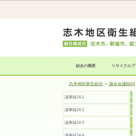
組合の概要
リサイクルプ
志木地区衛生組合
>
議会会議録03
議事録24-1
議事録24-2
議事録24-3
議事録24-4