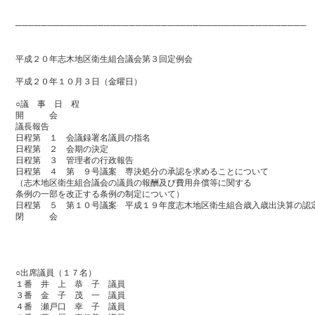
──────────────────────────────────────────────
平成２０年志木地区衛生組合議会第３回定例会
平成２０年１０月３日（金曜日）
○議 事 日 程
開 会
議長報告
日程第 １ 会議録署名議員の指名
日程第 ２ 会期の決定
日程第 ３ 管理者の行政報告
日程第 ４ 第 ９号議案 専決処分の承認を求めることについて
（志木地区衛生組合議会の議員の報酬及び費用弁償等に関する
条例の一部を改正する条例の制定について）
日程第 ５ 第１０号議案 平成１９年度志木地区衛生組合歳入歳出決算の認
閉 会
○出席議員（１７名）
１番 井 上 恭 子 議員
３番 金 子 茂 一 議員
４番 瀬戸口 幸 子 議員