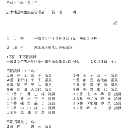
平成２０年９月３日
志木地区衛生組合管理者 長 沼 明
記
１ 日 時 平成２０年１０月３日（金）午前１０時
２ 場 所 志木地区衛生組合会議室
○応招・不応招議員
平成２０年志木地区衛生組合議会第３回定例会 １０月３日（金）
応招議員（１７名）
１番 井 上 恭 子 議員 ３番 金 子 茂 一 議員
４番 瀬戸口 幸 子 議員 ５番 藤 屋 喜代美 議員
６番 星 野 光 弘 議員 ７番 朝 賀 英 義 議員
８番 島 田 久仁代 議員 ９番 嶋 野 加 代 議員
１０番 白 井 忠 雄 議員 １１番 滝 本 恭 雪 議員
１２番 並 木 平 八 議員 １３番 池ノ内 秀 夫 議員
１４番 磯 野 晶 子 議員 １５番 伊地知 伸 久 議員
１６番 内 山 純 夫 議員 １７番 鈴 木 潔 議員
１８番 高 浦 康 彦 議員
不応招議員（１名）
２番 梶 兼 三 議員