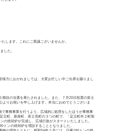
いたします。これにご異議ございませんか。
しました。
の皆様方におかれましては、大変お忙しい中ご出席を賜りまし
５期目の当選を果たされました。また、７月20日投票の富士
。心よりお祝いを申し上げます。本当におめでとうございま
独で事務事業を行うより、広域的に処理をしたほうが事務事
の足立町、新座町、富士見町の３つの町で、「足立町外２町衛
0トンの焼却炉が完成し、広域行政がスタートいたしました。
80トンの焼却炉を増設することとなりました。
物の増加とともに、昭和54年２月には、日量180トンの焼