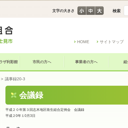
文字の大きさ
検索
HOME
サイトマップ
ラザ利彩館
市民の方へ
事業者の方へ
組
>
議事録20-3
会議録
平成２０年第３回志木地区衛生組合定例会 会議録
平成２0年１0月3日