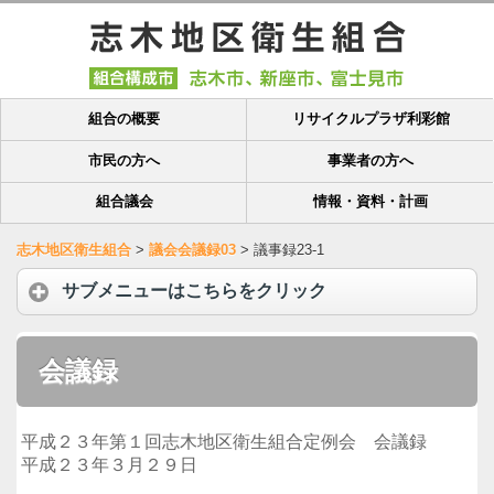
組合の概要
リサイクルプラザ利彩館
市民の方へ
事業者の方へ
組合議会
情報・資料・計画
志木地区衛生組合
>
議会会議録03
>
議事録23-1
サブメニューはこちらをクリック
会議録
平成２３年第１回志木地区衛生組合定例会 会議録
平成２３年３月２９日