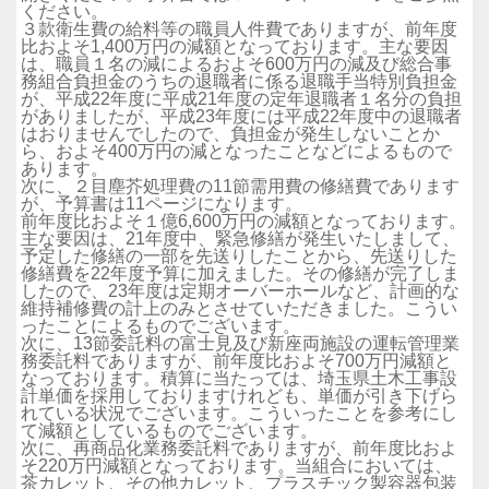
ください。
３款衛生費の給料等の職員人件費でありますが、前年度
比およそ1,400万円の減額となっております。主な要因
は、職員１名の減によるおよそ600万円の減及び総合事
務組合負担金のうちの退職者に係る退職手当特別負担金
が、平成22年度に平成21年度の定年退職者１名分の負担
がありましたが、平成23年度には平成22年度中の退職者
はおりませんでしたので、負担金が発生しないことか
ら、およそ400万円の減となったことなどによるもので
あります。
次に、２目塵芥処理費の11節需用費の修繕費であります
が、予算書は11ページになります。
前年度比およそ１億6,600万円の減額となっております。
主な要因は、21年度中、緊急修繕が発生いたしまして、
予定した修繕の一部を先送りしたことから、先送りした
修繕費を22年度予算に加えました。その修繕が完了しま
したので、23年度は定期オーバーホールなど、計画的な
維持補修費の計上のみとさせていただきました。こうい
ったことによるものでございます。
次に、13節委託料の富士見及び新座両施設の運転管理業
務委託料でありますが、前年度比およそ700万円減額と
なっております。積算に当たっては、埼玉県土木工事設
計単価を採用しておりますけれども、単価が引き下げら
れている状況でございます。こういったことを参考にし
て減額としているものでございます。
次に、再商品化業務委託料でありますが、前年度比およ
そ220万円減額となっております。当組合においては、
茶カレット、その他カレット、プラスチック製容器包装