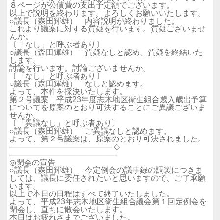
８ページが公債費の支出予定額でございます。
以上で説明を終わります。よろしくお願いいたします。
○議長（森田輝雄） 内容説明が終わりました。
これより議案に対する質疑を行います。質疑ございませ
んか。
〔「なし」と呼ぶ者あり〕
○議長（森田輝雄） 質疑なしと認め、質疑を終結いた
します。
討論を行います。討論ございませんか。
〔「なし」と呼ぶ者あり〕
○議長（森田輝雄） なしと認めます。
よって、本件を採決いたします。
第２号議案 平成23年度志木地区衛生組合歳入歳出予算
についてを原案のとおり可決することにご異議ございま
せんか。
〔「異議なし」と呼ぶ者あり〕
○議長（森田輝雄） ご異議なしと認めます。
よって、第２号議案は、原案のとおり可決されました。
─────────────────── ◇
────────────────────
◎閉会の宣告
○議長（森田輝雄） 今定例会の議事録の調製につきま
しては、議長に委任されたいと思いますので、ご了承願
います。
以上で本日の日程はすべて終了いたしました。
よって、平成23年志木地区衛生組合議会第１回定例会を
閉会し、直ちに散会いたします。
本日はお疲れさまでございました。