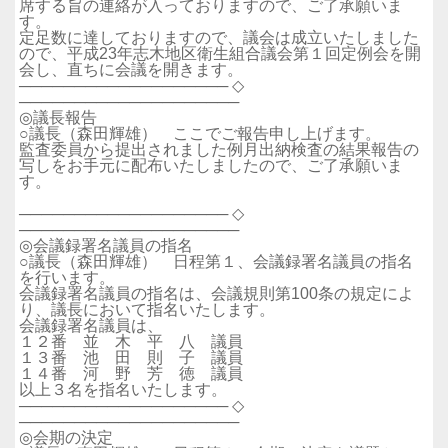
席する旨の連絡が入っておりますので、ご了承願いま
す。
定足数に達しておりますので、議会は成立いたしました
ので、平成23年志木地区衛生組合議会第１回定例会を開
会し、直ちに会議を開きます。
─────────────────── ◇
────────────────────
◎議長報告
○議長（森田輝雄） ここでご報告申し上げます。
監査委員から提出されました例月出納検査の結果報告の
写しをお手元に配布いたしましたので、ご了承願いま
す。
─────────────────── ◇
────────────────────
◎会議録署名議員の指名
○議長（森田輝雄） 日程第１、会議録署名議員の指名
を行います。
会議録署名議員の指名は、会議規則第100条の規定によ
り、議長において指名いたします。
会議録署名議員は、
１２番 並 木 平 八 議員
１３番 池 田 則 子 議員
１４番 河 野 芳 徳 議員
以上３名を指名いたします。
─────────────────── ◇
────────────────────
◎会期の決定