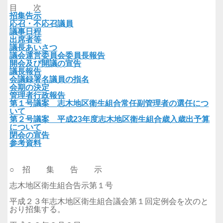
目 次
招集告示
応召・不応召議員
議事日程
出席者等
議長あいさつ
議会運営委員会委員長報告
開会及び開議の宣告
議長報告
会議録署名議員の指名
会期の決定
管理者行政報告
第１号議案 志木地区衛生組合常任副管理者の選任につ
いて
第２号議案 平成23年度志木地区衛生組合歳入歳出予算
について
閉会の宣告
参考資料
○ 招 集 告 示
志木地区衛生組合告示第１号
平成２３年志木地区衛生組合議会第１回定例会を次のと
おり招集する。