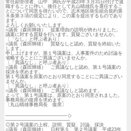
常任副管理者、山中 満氏が平成23年３月31日付けで退
職することに伴い、後任として丸山晴雄氏を選任するこ
とについて同意を得たいので、志木地区衛生組合規約第
８条第３項の規定により、この案を提出するものであり
ます。
よろしくお願いいたします。
○議長（森田輝雄） 提案理由の説明が終わりました。
議案に対する質疑を行います。質疑ございませんか。
〔「なし」と呼ぶ者あり〕
○議長（森田輝雄） 質疑なしと認め、質疑を終結いた
します。
申し上げますが、第１号議案は、人事案件のため討論を
省略することにご異議ございませんか。
〔「異議なし」と呼ぶ者あり〕
○議長（森田輝雄） ご異議なしと認め、第１号議案の
採決を求めます。
第１号議案を原案のとおり同意することにご異議ござい
ませんか。
〔「異議なし」と呼ぶ者あり〕
○議長（森田輝雄） ご異議なしと認めます。
よって、第１号議案は、原案のとおり同意されました。
事務局長の復席を求めます。
〔丸山晴雄事務局長 復席〕
─────────────────── ◇
────────────────────
◎第２号議案の上程、説明、質疑、討論、採決
○議長（森田輝雄） 日程第５、第２号議案 平成23年