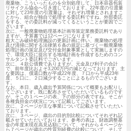
廃棄物、こういったものを分別処理して、日本容器包装
リサイクル協会へ引き渡しております。22年度の引渡量
に対して23年度の引渡量は、それぞれ増量とされますこ
とから、組合が独自で処理する委託料ですね、外部委託
をする、その委託料が減ってくるということが要因でご
ざいます。
次に、一般廃棄物処理基本計画等策定業務委託料であり
ますが、予算書では12ページになります。
粗大ごみ破砕処理施設の更新計画に伴い、廃棄物の処理
及び清掃に関する法律第６条の規定に基づく一般廃棄物
処理計画の策定及び交付金対象事業として実施しますの
で、環境大臣に提出する地域計画を作成するためのコン
サルタント委託料でございます。
次に、４款公債費でありますが、元金及び利子の合計
で、前年度比およそ3,200万円の減となっております。主
な要因は、償還口数が平成22年度、７口から平成23年
度、５口に、２口減少することによるものでございま
す。
なお、本日、歳入歳出予算関係について概要もお配りし
てございます。既に配布させていただいているものです
が、そこの１ページの表、下の部分の表ですね、そこが
各種負担金の状況について記載してございます。
次に、２ページが主な事業について記載させていただい
ております。
次に、３ページ、歳出の目的別比較についてそれぞれ記
載させていただいております。参考の表は、財政調整基
金の年度末現在高見込額について、それから４ページか
ら７ページが歳出の性質別経費の比較について、そして