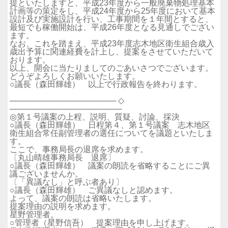
提といたしますと、平成23年度から一般廃棄物処理基本
計画等の策定をし、平成24年度から25年度において基本
設計及び実施設計を行い、工事期間を１年間とすると、
最短でも稼働開始は、平成26年度となる見通しでござい
ます。
なお、これを踏まえ、平成23年度志木地区衛生組合歳入
歳出予算に関連経費を計上し、提案をさせていただいて
おります。
以上、開会に当たりましてのごあいさつでございます。
どうぞよろしくお願いいたします。
○議長（森田輝雄） 以上で行政報告を終わります。
─────────────────── ◇
────────────────────
◎第１号議案の上程、説明、質疑、討論、採決
○議長（森田輝雄） 日程第４、第１号議案 志木地区
衛生組合常任副管理者の選任についてを議題といたしま
す。
ここで、事務局長の退席を求めます。
〔丸山晴雄事務局長 退席〕
○議長（森田輝雄） 議案の朗読を省略することにご異
議ございませんか。
〔「異議なし」と呼ぶ者あり〕
○議長（森田輝雄） ご異議なしと認めます。
よって、議案の朗読は省略いたします。
提案理由の説明を求めます。
星野管理者。
○管理者（星野信吾） 提案理由を申し上げます。