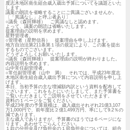
度志木地区衛生組合歳入歳出予算についてを議題といた
します。
議案の朗読を省略することにご異議ございませんか。
〔「異議なし」と呼ぶ者あり〕
○議長（森田輝雄） ご異議なしと認めます。
よって、議案の朗読は省略いたします。
提案理由の説明を求めます。
星野管理者。
○管理者（星野信吾） 提案理由を申し上げます。
地方自治法第211条第１項の規定により、この案を提出
するものでございます。
どうぞよろしくお願いいたします。
○議長（森田輝雄） 提案理由の説明が終わりました。
内容説明を求めます。
山中常任副管理者。
○常任副管理者（山中 満） それでは、平成23年度志
木地区衛生組合歳入歳出予算について内容説明を申し上
げます。
本日、当初予算の主な増減額内訳という資料を配布して
ございます。これをもとにいたしまして、また予算書を
ご覧いただきましてご説明をさせていただきます。
資料の１ページをご覧ください。
平成23年度の予算規模は、歳入歳出それぞれ21億3,107
万1,000円で、前年度比２億1,499万円、率にして9.2％の
減であります。
主な歳入でありますが、予算書のほうでは６ページにな
ります。あわせてごらんください。
１款の分担金及び負担金の１節負担金については、組合