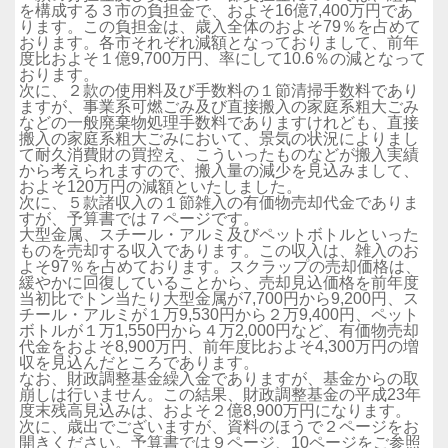
を構成する３市の負担金で、およそ16億7,400万円であ
ります。この負担金は、歳入全体のおよそ79％を占めて
おります。各市それぞれ減額となっておりまして、前年
度比およそ１億9,700万円、率にして10.6％の減となって
おります。
次に、２款の使用料及び手数料の１節清掃手数料であり
ますが、事業系可燃ごみ及び直接搬入の家庭系粗大ごみ
などの一般廃棄物処理手数料でありますけれども、直接
搬入の家庭系粗大ごみにおいて、景気の状況によりまし
て耐久消費財の買控え、こういったものなどが搬入実績
から考えられますので、搬入量の減少を見込みまして、
およそ120万円の減額といたしました。
次に、５款諸収入の１節雑入の有価物売却代金でありま
すが、予算書では７ページです。
大型金属、スチール・アルミ及びペットボトルといった
ものを売却する収入であります。この収入は、雑入のお
よそ97％を占めております。スクラップの売却価格は、
緩やかに回復していることから、売却見込価格を前年度
当初比でトン当たり大型金属が7,700円から9,200円、ス
チール・アルミが１万9,530円から２万9,400円、ペット
ボトルが１万1,550円から４万2,000円など、有価物売却
代金をおよそ8,900万円、前年度比およそ4,300万円の増
収を見込んだところであります。
なお、財政調整基金繰入金でありますが、基金からの取
崩しは行いません。この結果、財政調整基金の平成23年
度末残高見込みは、およそ２億8,900万円になります。
次に、歳出でございますが、資料のほうで２ページをお
開きください。予算書では９ページ、10ページをご参照