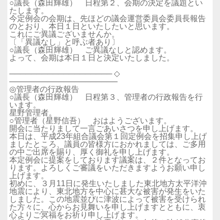
○議長（森田輝雄） 日程第２、会期の決定を議題とい
たします。
今定例会の会期は、先ほどの議会運営委員会委員長報告
のとおり、本日１日といたしたいと思います。
これにご異議ございませんか。
〔「異議なし」と呼ぶ者あり〕
○議長（森田輝雄） ご異議なしと認めます。
よって、会期は本日１日と決定いたしました。
─────────────────── ◇
────────────────────
◎管理者の行政報告
○議長（森田輝雄） 日程第３、管理者の行政報告を行
います。
星野管理者。
○管理者（星野信吾） おはようございます。
開会に当たりまして一言ごあいさつを申し上げます。
本日は、平成23年組合議会第１回定例会を招集申し上げ
ましたところ、議員の皆様方におかれましては、ご多用
の中ご出席を賜り、厚く御礼を申し上げます。
本定例会に提案をしております議案は、２件となってお
ります。よろしくご審議をいただきますようお願い申し
上げます。
初めに、３月11日に発生いたしました東北地方太平洋沖
地震により、東北地方を中心に甚大な被害が発生をいた
しました。この地震並びに津波によって被害を受けられ
た方々に、心からお見舞いを申し上げますとともに、衷
心よりご冥福をお祈り申し上げます。