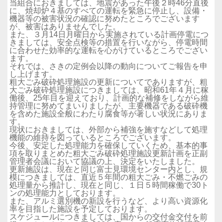
当組合におきましては、地震があった午後２時46分直後
に、焼却炉４基のすべての運転を緊急に停止し、設備・
機器等の被害状況の確認に努めたところでございます
が、被害はありませんでした。
また、３月14日月曜日から実施されている計画停電につ
きましては、安全点検等の措置を行いながら、停電時間
に合わせた効率的な運転を心がけているところでござい
ます。
それでは、さきの定例会以降の動向についてご報告を申
し上げます。
粗大ごみ破砕処理施設の更新についてでありますが、粗
大ごみ破砕処理施設につきましては、昭和61年４月に稼
働後、25年目を迎えており、計画的な補修をしながら維
持管理に努めてまいりましたが、主要機器である破砕機
を含めた施設全般にわたり腐食等が著しい状況にありま
す。
現状におきましては、外部から補強を施すなどして処理
機能の維持を図っているところでございます。
今後、安定した処理能力を確保していくため、基本的事
項を取りまとめた粗大ごみ破砕処理施設更新計画を正副
管理者会議において協議の上、決定をいたしました。
更新施設は、現在と同じ富士見環境センター内とし、規
模につきましては、直近５年間の粗大ごみ・不燃ごみの
処理量から推計し、現在と同じ、１日５時間稼働で30ト
ンの処理能力としております。
また、アルミ選別機の新設を行うなど、より高い資源化
率を目指した施設を予定しております。
スケジュールにつきましては、国からの交付金交付を前