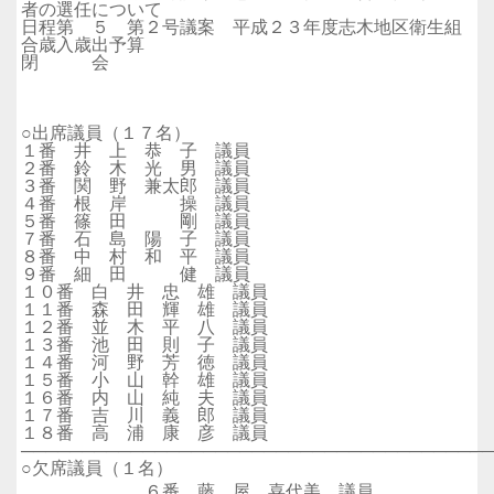
者の選任について
日程第 ５ 第２号議案 平成２３年度志木地区衛生組
合歳入歳出予算
閉 会
○出席議員（１７名）
１番 井 上 恭 子 議員
２番 鈴 木 光 男 議員
３番 関 野 兼太郎 議員
４番 根 岸 操 議員
５番 篠 田 剛 議員
７番 石 島 陽 子 議員
８番 中 村 和 平 議員
９番 細 田 健 議員
１０番 白 井 忠 雄 議員
１１番 森 田 輝 雄 議員
１２番 並 木 平 八 議員
１３番 池 田 則 子 議員
１４番 河 野 芳 徳 議員
１５番 小 山 幹 雄 議員
１６番 内 山 純 夫 議員
１７番 吉 川 義 郎 議員
１８番 高 浦 康 彦 議員
──────────────────────────────────────
○欠席議員（１名）
６番 藤 屋 喜代美 議員