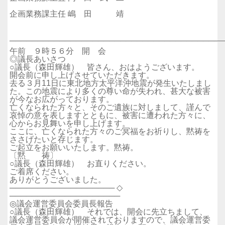
企画業務課主任 嶋 田 靖
──────────────────────────────────────
午前 ９時５６分 開 会
◎議長あいさつ
○議長（森田輝雄） 皆さん、おはようございます。
開会前に申し上げさせていただきます。
去る３月11日に東北地方太平洋沖地震が発生いたしまし
た。この地震により多くの尊い命が失われ、甚大な被害
が今なお広がっております。
亡くなられた方々と、そのご遺族に対しまして、謹んで
哀悼の意を表しますとともに、被害に遭われた方々に、
心からお見舞いを申し上げます。
ここに、亡くなられた方々のご冥福をお祈りし、黙祷を
ささげたいと存じます。
ご起立をお願いいたします。黙祷。
〔黙 祷〕
○議長（森田輝雄） お直りください。
ご着席ください。
ありがとうございました。
─────────────────── ◇
────────────────────
◎議会運営委員会委員長報告
○議長（森田輝雄） それでは、開会に先立ちまして、
議会運営委員会が開催されておりますので、議会運営委