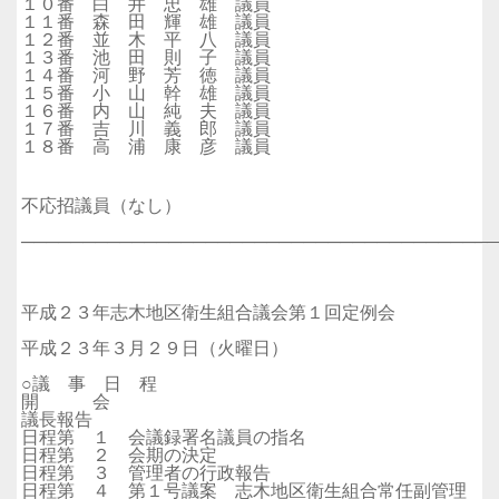
１０番 白 井 忠 雄 議員
１１番 森 田 輝 雄 議員
１２番 並 木 平 八 議員
１３番 池 田 則 子 議員
１４番 河 野 芳 徳 議員
１５番 小 山 幹 雄 議員
１６番 内 山 純 夫 議員
１７番 吉 川 義 郎 議員
１８番 高 浦 康 彦 議員
不応招議員（なし）
──────────────────────────────────────
平成２３年志木地区衛生組合議会第１回定例会
平成２３年３月２９日（火曜日）
○議 事 日 程
開 会
議長報告
日程第 １ 会議録署名議員の指名
日程第 ２ 会期の決定
日程第 ３ 管理者の行政報告
日程第 ４ 第１号議案 志木地区衛生組合常任副管理