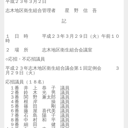
平成２３年３月２日
志木地区衛生組合管理者 星 野 信 吾
記
１ 日 時 平成２３年３月２９日（火）午前１０
時
２ 場 所 志木地区衛生組合会議室
○応招・不応招議員
平成２３年志木地区衛生組合議会第１回定例会 ３
月２９日（火）
応招議員（１８名）
１番 井 上 恭 子 議員
２番 鈴 木 光 男 議員
３番 関 野 兼太郎 議員
４番 根 岸 操 議員
５番 篠 田 剛 議員
６番 藤 屋 喜代美 議員
７番 石 島 陽 子 議員
８番 中 村 和 平 議員
９番 細 田 健 議員