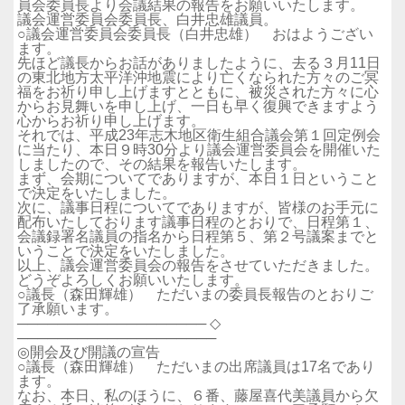
員会委員長より会議結果の報告をお願いいたします。
議会運営委員会委員長、白井忠雄議員。
○議会運営委員会委員長（白井忠雄） おはようござい
ます。
先ほど議長からお話がありましたように、去る３月11日
の東北地方太平洋沖地震により亡くなられた方々のご冥
福をお祈り申し上げますとともに、被災された方々に心
からお見舞いを申し上げ、一日も早く復興できますよう
心からお祈り申し上げます。
それでは、平成23年志木地区衛生組合議会第１回定例会
に当たり、本日９時30分より議会運営委員会を開催いた
しましたので、その結果を報告いたします。
まず、会期についてでありますが、本日１日ということ
で決定をいたしました。
次に、議事日程についてでありますが、皆様のお手元に
配布いたしております議事日程のとおりで、日程第１、
会議録署名議員の指名から日程第５、第２号議案までと
いうことで決定をいたしました。
以上、議会運営委員会の報告をさせていただきました。
どうぞよろしくお願いいたします。
○議長（森田輝雄） ただいまの委員長報告のとおりご
了承願います。
─────────────────── ◇
────────────────────
◎開会及び開議の宣告
○議長（森田輝雄） ただいまの出席議員は17名であり
ます。
なお、本日、私のほうに、６番、藤屋喜代美議員から欠