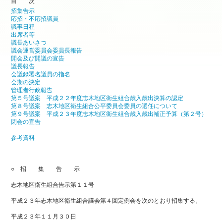
目 次
招集告示
応招・不応招議員
議事日程
出席者等
議長あいさつ
議会運営委員会委員長報告
開会及び開議の宣告
議長報告
会議録署名議員の指名
会期の決定
管理者行政報告
第５号議案 平成２２年度志木地区衛生組合歳入歳出決算の認定
第８号議案 志木地区衛生組合公平委員会委員の選任について
第９号議案 平成２３年度志木地区衛生組合歳入歳出補正予算（第２号）
閉会の宣告
参考資料
○ 招 集 告 示
志木地区衛生組合告示第１１号
平成２３年志木地区衛生組合議会第４回定例会を次のとおり招集する。
平成２３年１１月３０日