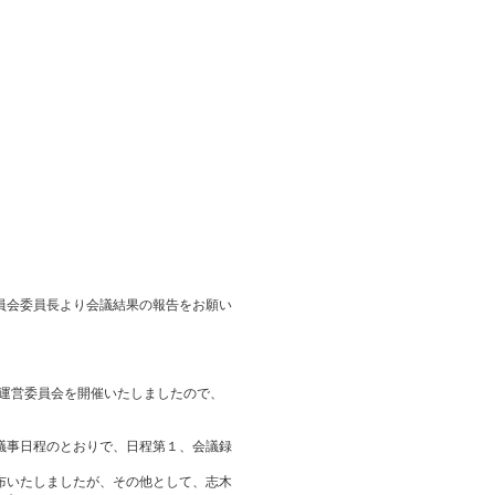
員会委員長より会議結果の報告をお願い
会運営委員会を開催いたしましたので、
議事日程のとおりで、日程第１、会議録
。
布いたしましたが、その他として、志木