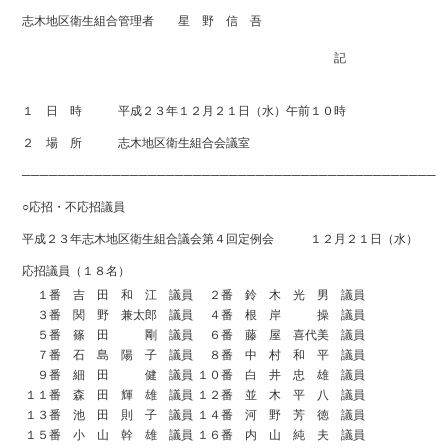
志木地区衛生組合管理者 星 野 信 吾
記
１ 日 時 平成２３年１２月２１日（水）午前１０時
２ 場 所 志木地区衛生組合会議室
──────────────────────────────────────────────
○応招・不応招議員
平成２３年志木地区衛生組合議会第４回定例会 １２月２１日（水）
応招議員（１８名）
１番 吉 田 和 江 議員
２番 鈴 木 光 男 議員
３番 関 野 兼太郎 議員
４番 根 岸 操 議員
５番 篠 田 剛 議員
６番 藤 屋 喜代美 議員
７番 石 島 陽 子 議員
８番 中 村 和 平 議員
９番 細 田 健 議員
１０番 白 井 忠 雄 議員
１１番 森 田 輝 雄 議員
１２番 並 木 平 八 議員
１３番 池 田 則 子 議員
１４番 河 野 芳 徳 議員
１５番 小 山 幹 雄 議員
１６番 内 山 純 夫 議員