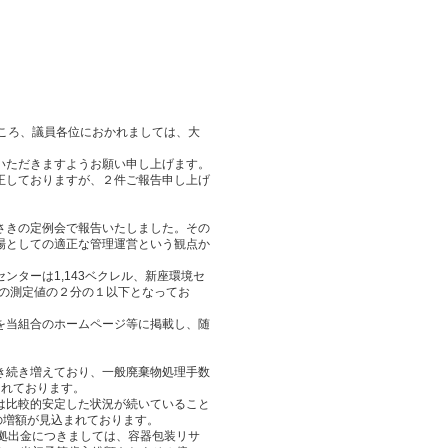
ころ、議員各位におかれましては、大
いただきますようお願い申し上げます。
正しておりますが、２件ご報告申し上げ
さきの定例会で報告いたしました。その
場としての適正な管理運営という観点か
ターは1,143ベクレル、新座環境セ
月の測定値の２分の１以下となってお
を当組合のホームページ等に掲載し、随
き続き増えており、一般廃棄物処理手数
まれております。
は比較的安定した状況が続いていること
円の増額が見込まれております。
拠出金につきましては、容器包装リサ