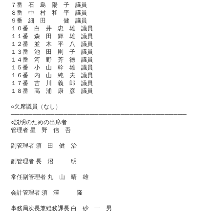
７番 石 島 陽 子 議員
８番 中 村 和 平 議員
９番 細 田 健 議員
１０番 白 井 忠 雄 議員
１１番 森 田 輝 雄 議員
１２番 並 木 平 八 議員
１３番 池 田 則 子 議員
１４番 河 野 芳 徳 議員
１５番 小 山 幹 雄 議員
１６番 内 山 純 夫 議員
１７番 吉 川 義 郎 議員
１８番 高 浦 康 彦 議員
────────────────────────────────────────
○欠席議員（なし）
────────────────────────────────────────
○説明のための出席者
管理者 星 野 信 吾
副管理者 須 田 健 治
副管理者 長 沼 明
常任副管理者 丸 山 晴 雄
会計管理者 須 澤 隆
事務局次長兼総務課長 白 砂 一 男