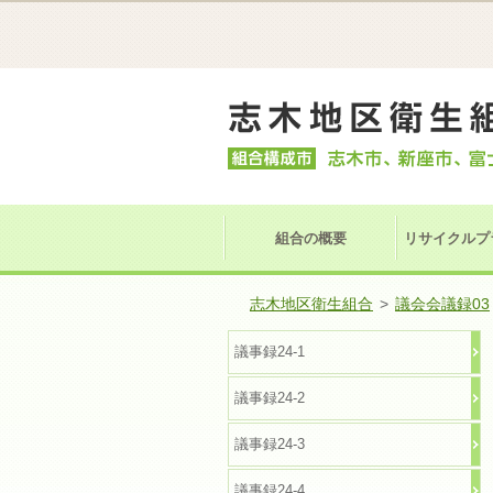
組合の概要
リサイクルプ
志木地区衛生組合
>
議会会議録03
議事録24-1
議事録24-2
議事録24-3
議事録24-4