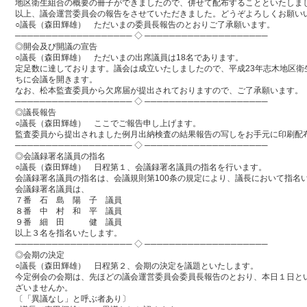
地区衛生組合の概要の冊子ができましたので、併せて配布することといたしま
以上、議会運営委員会の報告をさせていただきました。どうぞよろしくお願い
○議長（森田輝雄） ただいまの委員長報告のとおりご了承願います。
─────────────────── ◇ ────────────────────
◎開会及び開議の宣告
○議長（森田輝雄） ただいまの出席議員は18名であります。
定足数に達しております。議会は成立いたしましたので、平成23年志木地区衛
ちに会議を開きます。
なお、松本監査委員から欠席届が提出されておりますので、ご了承願います。
─────────────────── ◇ ────────────────────
◎議長報告
○議長（森田輝雄） ここでご報告申し上げます。
監査委員から提出されました例月出納検査の結果報告の写しをお手元に印刷配
─────────────────── ◇ ────────────────────
◎会議録署名議員の指名
○議長（森田輝雄） 日程第１、会議録署名議員の指名を行います。
会議録署名議員の指名は、会議規則第100条の規定により、議長において指名
会議録署名議員は、
７番 石 島 陽 子 議員
８番 中 村 和 平 議員
９番 細 田 健 議員
以上３名を指名いたします。
─────────────────── ◇ ────────────────────
◎会期の決定
○議長（森田輝雄） 日程第２、会期の決定を議題といたします。
今定例会の会期は、先ほどの議会運営委員会委員長報告のとおり、本日１日と
ざいませんか。
〔「異議なし」と呼ぶ者あり〕