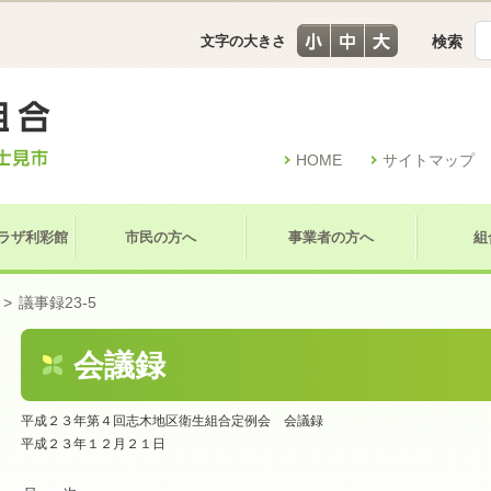
文字の大きさ
検索
HOME
サイトマップ
ラザ利彩館
市民の方へ
事業者の方へ
組
>
議事録23-5
会議録
平成２３年第４回志木地区衛生組合定例会 会議録
平成２３年１２月２１日