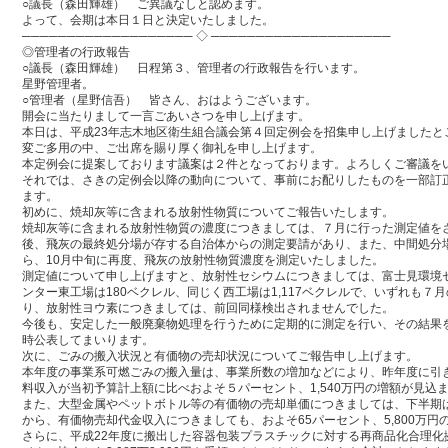
○議長（森田輝雄） ご異議なしと認めます。
よって、会期は本日１日と決定いたしました。
─────────────────── ◇ ────────────────────
◎管理者の行政報告
○議長（森田輝雄） 日程第３、管理者の行政報告を行います。
星野管理者。
○管理者（星野信吾） 皆さん、おはようございます。
開会に当たりまして一言ごあいさつを申し上げます。
本日は、平成23年志木地区衛生組合議会第４回定例会を招集申し上げましたと
変ご多用の中、ご出席を賜り厚く御礼を申し上げます。
本定例会に提案しております議案は２件となっております。よろしくご審議を
それでは、さきの定例会以降の動向について、事前にお配りしたものを一部訂
ます。
初めに、焼却灰等に含まれる放射性物質についてご報告いたします。
焼却灰等に含まれる放射性物質の濃度につきましては、７月に行った測定値を
後、飛灰の最終処分場が存する自治体からの測定要請があり、また、中間処分
ら、10月中旬に再度、飛灰の放射性物質濃度を測定いたしました。
測定値について申し上げますと、放射性セシウムにつきましては、富士見環境セン
ンター東工場は180ベクレル、同じく西工場は1,117ベクレルで、いずれも７
り、放射性ヨウ素につきましては、前回同様検出されませんでした。
今後も、安定した一般廃棄物処理を行うために定期的に測定を行い、その結果
時公表してまいります。
次に、ごみの搬入状況と有価物の売却状況についてご報告申し上げます。
本年度の事業系可燃ごみの搬入量は、事業所数の増加などにより、昨年度に引
料収入が当初予算計上額に比べおよそ５パーセント、1,540万円の増額が見込
また、大型金属やペットボトル等の有価物の売却単価につきましては、下半期
から、有価物売却代金収入につきましても、およそ65パーセント、5,800万
さらに、平成22年度に搬出した容器包装プラスチックに対する再商品化合理化