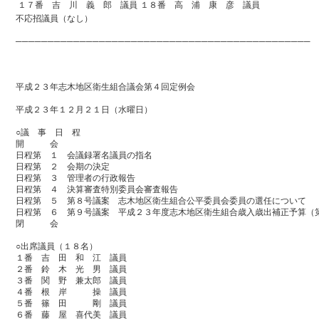
１７番 吉 川 義 郎 議員
１８番 高 浦 康 彦 議員
不応招議員（なし）
──────────────────────────────────────────────
平成２３年志木地区衛生組合議会第４回定例会
平成２３年１２月２１日（水曜日）
○議 事 日 程
開 会
日程第 １ 会議録署名議員の指名
日程第 ２ 会期の決定
日程第 ３ 管理者の行政報告
日程第 ４ 決算審査特別委員会審査報告
日程第 ５ 第８号議案 志木地区衛生組合公平委員会委員の選任について
日程第 ６ 第９号議案 平成２３年度志木地区衛生組合歳入歳出補正予算（
閉 会
○出席議員（１８名）
１番 吉 田 和 江 議員
２番 鈴 木 光 男 議員
３番 関 野 兼太郎 議員
４番 根 岸 操 議員
５番 篠 田 剛 議員
６番 藤 屋 喜代美 議員