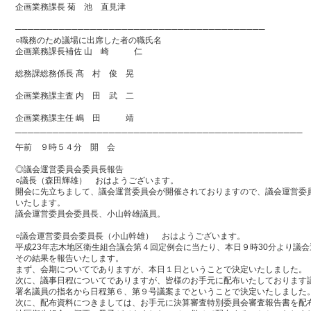
企画業務課長 菊 池 直見津
────────────────────────────────────────
○職務のため議場に出席した者の職氏名
企画業務課長補佐 山 崎 仁
総務課総務係長 髙 村 俊 晃
企画業務課主査 内 田 武 二
企画業務課主任 嶋 田 靖
──────────────────────────────────────────────
午前 ９時５４分 開 会
◎議会運営委員会委員長報告
○議長（森田輝雄） おはようございます。
開会に先立ちまして、議会運営委員会が開催されておりますので、議会運営委
いたします。
議会運営委員会委員長、小山幹雄議員。
○議会運営委員会委員長（小山幹雄） おはようございます。
平成23年志木地区衛生組合議会第４回定例会に当たり、本日９時30分より議
その結果を報告いたします。
まず、会期についてでありますが、本日１日ということで決定いたしました。
次に、議事日程についてでありますが、皆様のお手元に配布いたしております
署名議員の指名から日程第６、第９号議案までということで決定いたしました
次に、配布資料につきましては、お手元に決算審査特別委員会審査報告書を配